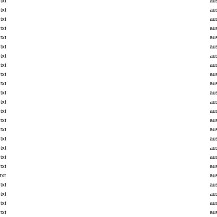
txt
au
txt
au
txt
au
txt
au
txt
au
txt
au
txt
au
txt
au
txt
au
txt
au
txt
au
txt
au
txt
au
txt
au
txt
au
txt
au
txt
au
txt
au
txt
au
txt
au
txt
au
txt
au
txt
au
txt
au