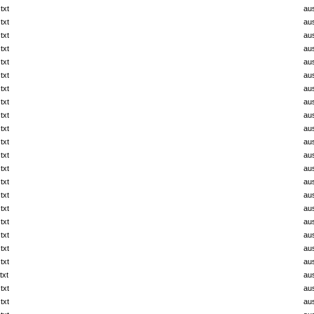
txt
au
txt
au
txt
au
txt
au
txt
au
txt
au
txt
au
txt
au
txt
au
txt
au
txt
au
txt
au
txt
au
txt
au
txt
au
txt
au
txt
au
txt
au
txt
au
txt
au
txt
au
txt
au
txt
au