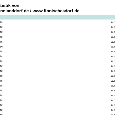
tistik von
nnlanddorf.de / www.finnischesdorf.de
txt
au
txt
au
txt
au
txt
au
txt
au
txt
au
txt
au
txt
au
txt
au
txt
au
txt
au
txt
au
txt
au
txt
au
txt
au
txt
au
txt
au
txt
au
txt
au
txt
au