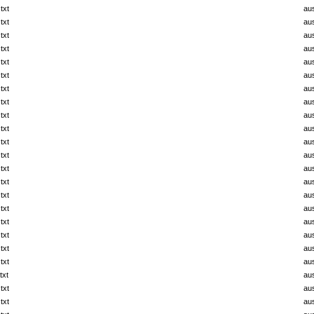
txt
au
txt
au
txt
au
txt
au
txt
au
txt
au
txt
au
txt
au
txt
au
txt
au
txt
au
txt
au
txt
au
txt
au
txt
au
txt
au
txt
au
txt
au
txt
au
txt
au
txt
au
txt
au
txt
au