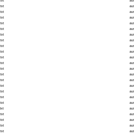
txt
au
txt
au
txt
au
txt
au
txt
au
txt
au
txt
au
txt
au
txt
au
txt
au
txt
au
txt
au
txt
au
txt
au
txt
au
txt
au
txt
au
txt
au
txt
au
txt
au
txt
au
txt
au
txt
au
txt
au