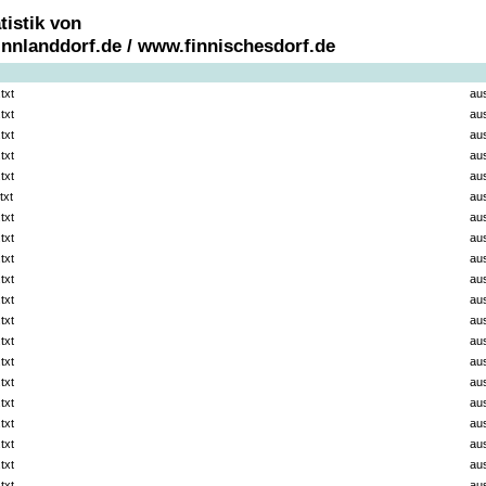
tistik von
nnlanddorf.de / www.finnischesdorf.de
txt
au
txt
au
txt
au
txt
au
txt
au
txt
au
txt
au
txt
au
txt
au
txt
au
txt
au
txt
au
txt
au
txt
au
txt
au
txt
au
txt
au
txt
au
txt
au
txt
au