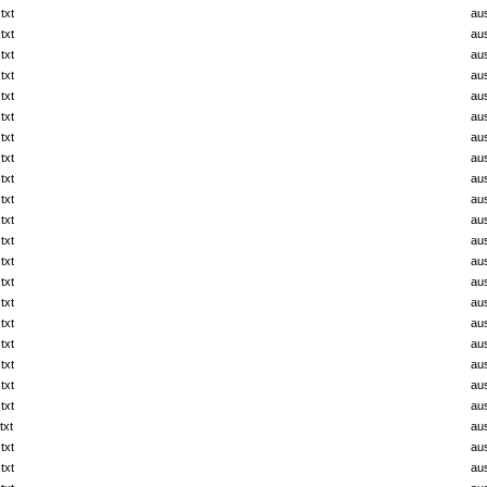
txt
au
txt
au
txt
au
txt
au
txt
au
txt
au
txt
au
txt
au
txt
au
txt
au
txt
au
txt
au
txt
au
txt
au
txt
au
txt
au
txt
au
txt
au
txt
au
txt
au
txt
au
txt
au
txt
au