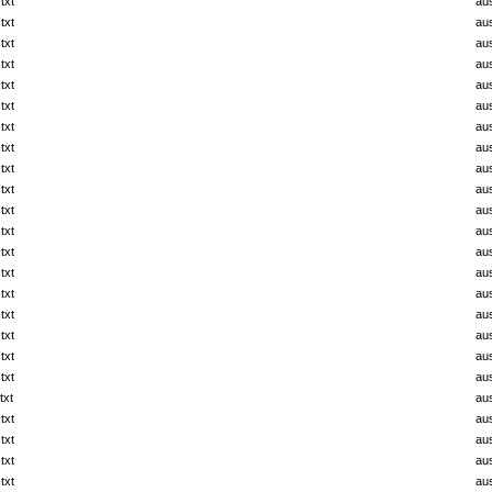
txt
au
txt
au
txt
au
txt
au
txt
au
txt
au
txt
au
txt
au
txt
au
txt
au
txt
au
txt
au
txt
au
txt
au
txt
au
txt
au
txt
au
txt
au
txt
au
txt
au
txt
au
txt
au
txt
au
txt
au