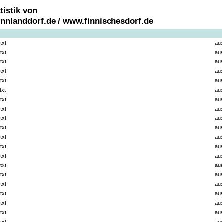
tistik von
nnlanddorf.de / www.finnischesdorf.de
txt
au
txt
au
txt
au
txt
au
txt
au
txt
au
txt
au
txt
au
txt
au
txt
au
txt
au
txt
au
txt
au
txt
au
txt
au
txt
au
txt
au
txt
au
txt
au
txt
au