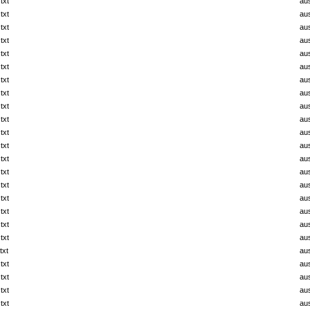
txt
au
txt
au
txt
au
txt
au
txt
au
txt
au
txt
au
txt
au
txt
au
txt
au
txt
au
txt
au
txt
au
txt
au
txt
au
txt
au
txt
au
txt
au
txt
au
txt
au
txt
au
txt
au
txt
au
txt
au