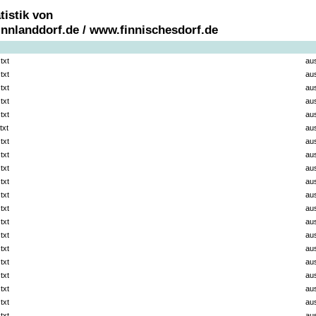
tistik von
nnlanddorf.de / www.finnischesdorf.de
txt
au
txt
au
txt
au
txt
au
txt
au
txt
au
txt
au
txt
au
txt
au
txt
au
txt
au
txt
au
txt
au
txt
au
txt
au
txt
au
txt
au
txt
au
txt
au
txt
au