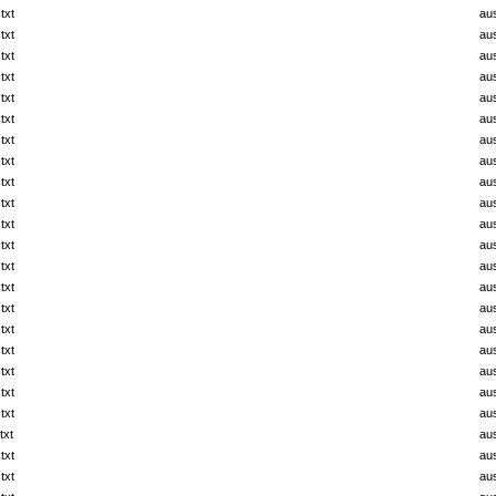
txt
au
txt
au
txt
au
txt
au
txt
au
txt
au
txt
au
txt
au
txt
au
txt
au
txt
au
txt
au
txt
au
txt
au
txt
au
txt
au
txt
au
txt
au
txt
au
txt
au
txt
au
txt
au
txt
au