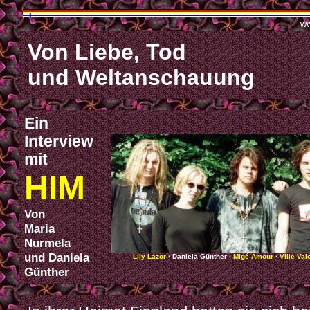
ww
Von Liebe, Tod
und Weltanschauung
Ein
Interview
mit
HIM
Von
Maria
Nurmela
und Daniela
Lily Lazor
· Daniela Günther ·
Migé Amour
·
Ville Val
Günther