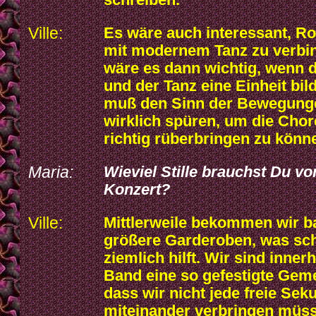
schreiben.
Ville:
Es wäre auch interessant, R
mit modernem Tanz zu verbin
wäre es dann wichtig, wenn 
und der Tanz eine Einheit bil
muß den Sinn der Bewegung
wirklich spüren, um die Cho
richtig rüberbringen zu könn
Maria:
Wieviel Stille brauchst Du v
Konzert?
Ville:
Mittlerweile bekommen wir b
größere Garderoben, was sc
ziemlich hilft. Wir sind inner
Band eine so gefestigte Geme
dass wir nicht jede freie Sek
miteinander verbringen müss