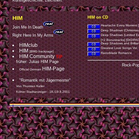
Kunstgeschichte, Zeichnen.
HIM
HIM on CD
Heartache Every Moment [
Join Me In Death
Deep Shadows (Christmas 
Right Here In My Arms
Deep Shadows (Limited Edi
[+2 Bonustracks] [DIGIPA
Deep Shadows and Brilliant
HIMclub
Greatest Love Songs Vol.
HIM
[BMG backpage]
Razorblade Romance
HIM Community
TIP
früher: Julias HIM Page
Rock-Pop
HIM-Page
Official German
"Romantik mit Jägermeister"
Von Thorsten Keller
Kölner Stadtanzeiger - 18./19.8.2001