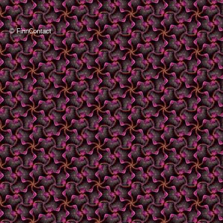
©
FinnContact