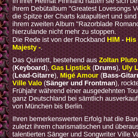
In ihrer Heimat Finnland hatten sie sich ber
ihrem Debütalbum "Greatest Lovesongs Vo
die Spitze der Charts katapultiert und sind
ihrem zweiten Album "Razorblade Roman
hierzulande nicht mehr zu stoppen.
HIM
Die Rede ist von der Rockband
-
His 
Majesty -
.
Das Quintett, bestehend aus
Zoltan Pluto
(
Keyboard
),
Gas Lipstick
(
Drums
),
Uly 
(
Lead-Gitarre
),
Migé Amour
(
Bass-Gitar
Ville Valo
(
Sänger und Frontman
), rock
Frühjahr während einer ausgedehnten Tou
ganz Deutschland bei sämtlich ausverkauf
von München bis Berlin.
Ihren bemerkenswerten Erfolg hat die Ban
zuletzt ihrem charismatischen und überau
talentierten Sänger und Songwriter Ville V