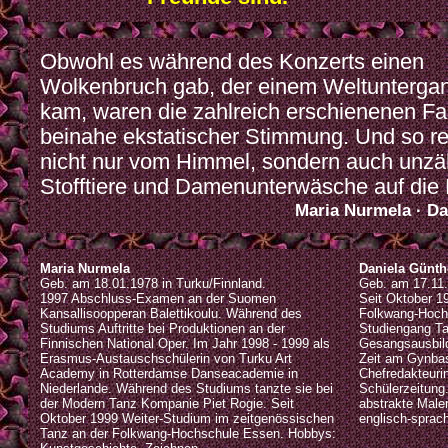
Obwohl es während des Konzerts einen
Wolkenbruch gab, der einem Weltuntergan
kam, waren die zahlreich erschienenen Fa
beinahe ekstatischer Stimmung. Und so r
nicht nur vom Himmel, sondern auch unzä
Stofftiere und Damenunterwäsche auf die
Maria Nurmela · Da
Maria Nurmela
Daniela Günth
Geb. am 18.01.1978 in Turku/Finnland.
Geb. am 17.11
1997 Abschluss-Examen an der Suomen
Seit Oktober 1
Kansallisoopperan Balettikoulu. Während des
Folkwang-Hoch
Studiums Auftritte bei Produktionen an der
Studiengang T
Finnischen National Oper. Im Jahr 1998 - 1999 als
Gesangsausbil
Erasmus-Austauschschülerin von Turku Art
Zeit am Gynba
Academy in Rotterdamse Danseacademie in
Chefredakteuri
Niederlande. Während des Studiums tanzte sie bei
Schülerzeitung
der Modern Tanz Kompanie Piet Rogie. Seit
abstrakte Maler
Oktober 1999 Weiter-Studium im zeitgenössischen
englisch-sprach
Tanz an der Folkwang-Hochschule Essen. Hobbys: