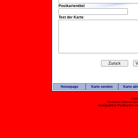
Postkartentitel
:
Text der Karte
:
Homepage
Karte senden
Karte ab
Cop
Deutsche Übersetzun
Joulupukkis Postkarten
v