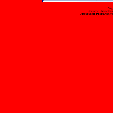
Cop
Deutsche Übersetzun
Joulupukkis Postkarten
v