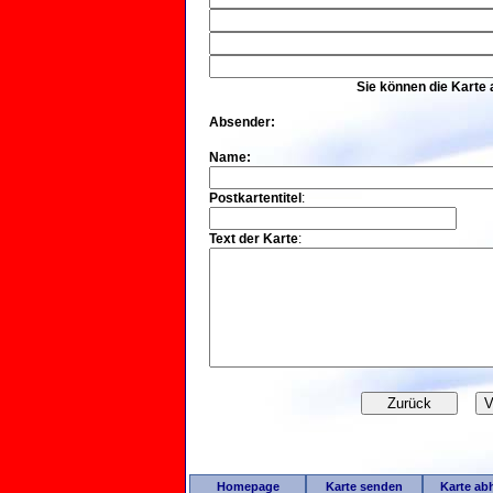
Sie können die Karte
Absender:
Name:
Postkartentitel
:
Text der Karte
:
Homepage
Karte senden
Karte ab