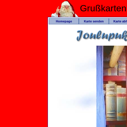
Grußkarte
Homepage
Karte senden
Karte ab