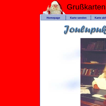
Grußkarte
Homepage
Karte senden
Karte ab