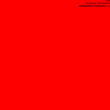
Cop
Deutsche Übersetzun
Joulupukkis Postkarten
v