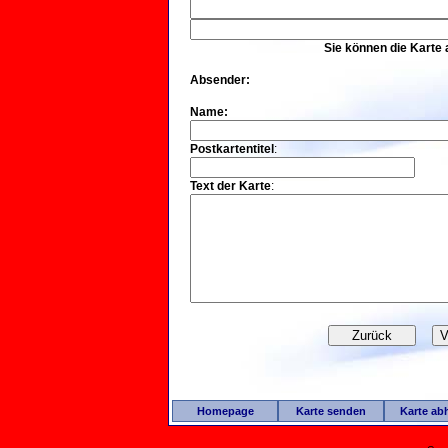
Sie können die Karte
Absender:
Name:
Postkartentitel
:
Text der Karte
:
Homepage
Karte senden
Karte ab